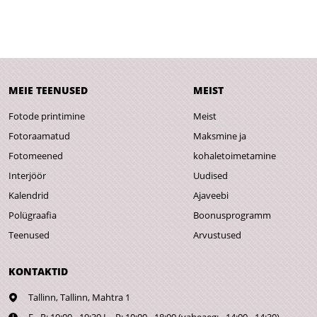
MEIE TEENUSED
MEIST
Fotode printimine
Meist
Fotoraamatud
Maksmine ja
Fotomeened
kohaletoimetamine
Interjöör
Uudised
Kalendrid
Ajaveebi
Polügraafia
Boonusprogramm
Teenused
Arvustused
KONTAKTID
Tallinn,
Tallinn, Mahtra 1