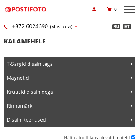
0
+372 6024690
(Mustakivi)
KALAMEHELE
T-Särgid disainitega
Magnetid
Kruusid disainidega
Rinnamärk
Disaini teenused
Näita ainult laos olevaid tooteid