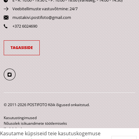
E - R: 10:00 - 19:30 L - P: 10:00 - 18:00 (vaheaeg: - 14:00 - 14:30)
Veebitellimuste vastuvõtmine: 24/7
mustakivi.postifoto@gmail.com
+372 6024690
TAGASISIDE
© 2011-2026 POSTIFOTO Kõik õigused onkaitstud.
Kasutustingimused
Nõusolek isikuandmete töötlemiseks
Kodulehe kaart
Kasutame küpsiseid teie kasutuskogemuse