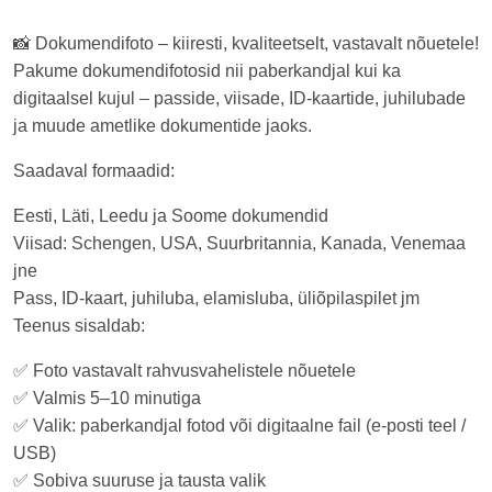
📸 Dokumendifoto – kiiresti, kvaliteetselt, vastavalt nõuetele!
Pakume dokumendifotosid nii paberkandjal kui ka
digitaalsel kujul – passide, viisade, ID-kaartide, juhilubade
ja muude ametlike dokumentide jaoks.
Saadaval formaadid:
Eesti, Läti, Leedu ja Soome dokumendid
Viisad: Schengen, USA, Suurbritannia, Kanada, Venemaa
jne
Pass, ID-kaart, juhiluba, elamisluba, üliõpilaspilet jm
Teenus sisaldab:
✅ Foto vastavalt rahvusvahelistele nõuetele
✅ Valmis 5–10 minutiga
✅ Valik: paberkandjal fotod või digitaalne fail (e-posti teel /
USB)
✅ Sobiva suuruse ja tausta valik