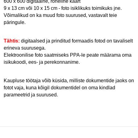
600 x 600 digitaalne, roheline kaart
9 x 13 cm või 10 x 15 cm - foto isiklikuks toimikuks jne.
Võimalikud on ka muud foto suurused, vastavalt teie 
päringule.
Tähtis:
 digitaalsed ja prinditud formaadis fotod on tavaliselt 
erineva suurusega.
Elektroonilise foto saatmiseks PPA-le peate määrama oma 
isikukoodi, ees- ja perekonnanime.
Kaupluse töötaja võib küsida, milliste dokumentide jaoks on 
fotot vaja, kuna kõigil dokumentidel on oma kindlad 
parameetrid ja suurused.