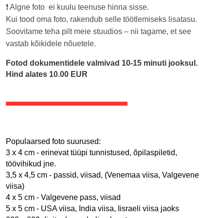
❗️ Algne foto ei kuulu teenuse hinna sisse.
Kui tood oma foto, rakendub selle töötlemiseks lisatasu.
Soovitame teha pilt meie stuudios – nii tagame, et see
vastab kõikidele nõuetele.
Fotod dokumentidele valmivad 10-15 minuti jooksul.
Hind alates 10.00 EUR
Populaarsed foto suurused:
3 x 4 cm - erinevat tüüpi tunnistused, õpilaspiletid, 
töövihikud jne.
3,5 x 4,5 cm - passid, viisad, (Venemaa viisa, Valgevene 
viisa)
4 x 5 cm - Valgevene pass, viisad
5 x 5 cm - USA viisa, India viisa, Iisraeli viisa jaoks