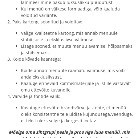
lamineerimine pakub luksuslikku puudutust.
Kui menüü on väikese formaadiga, võib kaaluda
volditud variante.
Paks kartong, soonitud ja volditav:
Valige kvaliteetne kartong, mis annab menüüle
stabiilsuse ja eksklusiivse välimuse.
Lisage sooned, et muuta menüü avamisel hõlpsamaks
ja stiilsemaks.
Köide kõvade kaantega:
Köide annab menüüle raamatu välimuse, mis võib
anda eksklusiivsust.
Kaaluge erinevaid köitmismaterjale ja -stiile vastavalt
oma ettevõtte kuvandile.
Värvide ja fontide valik:
Kasutage ettevõtte brändivärve ja -fonte, et menüü
oleks konsistentne teie üldise kujundusega.Veenduge,
et tekst oleks selge ja kergesti loetav.
Mõelge oma sihtgrupi peale ja proovige luua menüü, mis