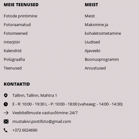
MEIE TEENUSED
MEIST
Fotode printimine
Meist
Fotoraamatud
Maksmine ja
Fotomeened
kohaletoimetamine
Interjöör
Uudised
Kalendrid
Ajaveebi
Polügraafia
Boonusprogramm
Teenused
Arvustused
KONTAKTID
Tallinn,
Tallinn, Mahtra 1
E - R: 10:00 - 19:30 L - P: 10:00 - 18:00 (vaheaeg: - 14:00 - 14:30)
Veebitellimuste vastuvõtmine: 24/7
mustakivi.postifoto@gmail.com
+372 6024690