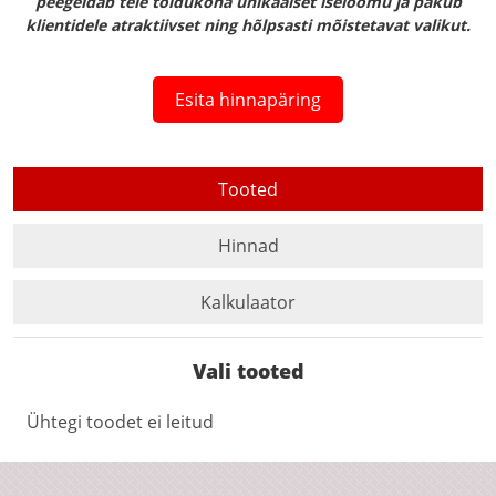
peegeldab teie toidukoha unikaalset iseloomu ja pakub
klientidele atraktiivset ning hõlpsasti mõistetavat valikut.
Tooted
Hinnad
Kalkulaator
Vali tooted
Ühtegi toodet ei leitud