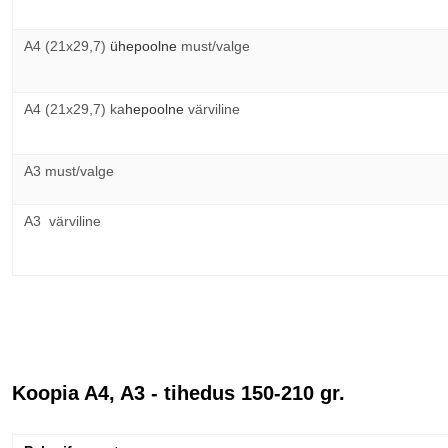
A4 (21х29,7) 
ühepoolne
must/valge
A4 (21х29,7) ka
hepoolne
 värviline
A3 must/valge
A3  
värviline
Koopia A4, A3 - tihedus 150-210 gr.