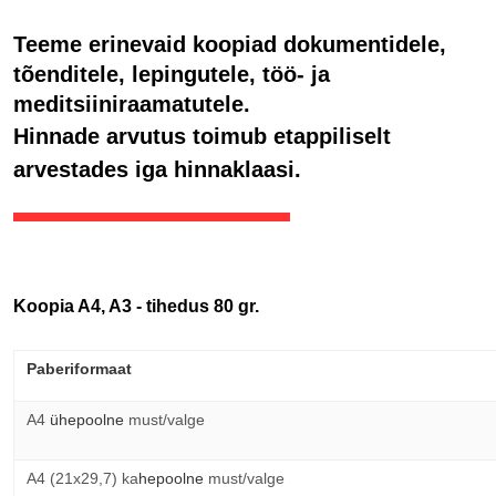
Teeme erinevaid koopiad dokumentidele,
tõenditele, lepingutele, töö- ja
meditsiiniraamatutele.
Hinnade arvutus toimub etappiliselt
arvestades iga hinnaklaasi.
Koopia A4, A3 - tihedus 80 gr.
Paberiformaat
A4 
ühepoolne
 must/valge
A4 (21х29,7) ka
hepoolne
 must/valge