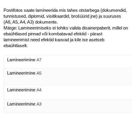
Postifotos saate lamineerida mis tahes otstarbega (dokumendid, 
tunnistused, diplomid, visiitkaardid, brošüürid jne) ja suuruses 
(A6, A5, A4, A3) dokumente.
Märge: 
Lamineerimiseks ei tohiks valida disainerpaberit, millel on 
ebaühtlased pinnad või kombatavad efektid - pärast 
lamineerimist need efektid kaovad ja kile ise asetseb 
ebaühtlaselt.
Lamineerimine
 А7
Lamineerimine
 А5
Lamineerimine
 А4
Lamineerimine
 А3