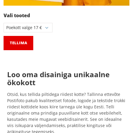
Vali tooted
TELLIMA
Loo oma disainiga unikaalne
ökokott
Otsid, kus tellida piltidega riidest kotte? Tallinna ettevõte
Postifoto pakub kvaliteetset fotode, logode ja tekstide trükki
riidest kottidele koos kiire tarnega üle kogu Eesti. Telli
originaalne oma prindiga puuvillane kott otse veebilehelt,
kasutades meie mugavat veebidisainerit. See on ideaalne
viis isikupära väljendamiseks, praktilise kingituse või
ärikingituse tegemiseks.