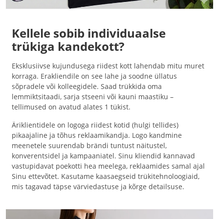
Kellele sobib individuaalse
trükiga kandekott?
Eksklusiivse kujundusega riidest kott lahendab mitu muret
korraga. Erakliendile on see lahe ja soodne üllatus
sõpradele või kolleegidele. Saad trükkida oma
lemmiktsitaadi, sarja stseeni või kauni maastiku –
tellimused on avatud alates 1 tükist.
Äriklientidele on logoga riidest kotid (hulgi tellides)
pikaajaline ja tõhus reklaamikandja. Logo kandmine
meenetele suurendab brändi tuntust näitustel,
konverentsidel ja kampaaniatel. Sinu kliendid kannavad
vastupidavat poekotti hea meelega, reklaamides samal ajal
Sinu ettevõtet. Kasutame kaasaegseid trükitehnoloogiaid,
mis tagavad täpse värviedastuse ja kõrge detailsuse.