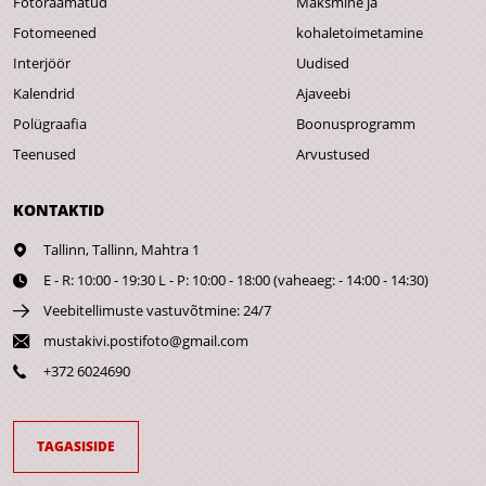
Fotoraamatud
Maksmine ja
Fotomeened
kohaletoimetamine
Interjöör
Uudised
Kalendrid
Ajaveebi
Polügraafia
Boonusprogramm
Teenused
Arvustused
KONTAKTID
Tallinn,
Tallinn, Mahtra 1
E - R: 10:00 - 19:30 L - P: 10:00 - 18:00 (vaheaeg: - 14:00 - 14:30)
Veebitellimuste vastuvõtmine: 24/7
mustakivi.postifoto@gmail.com
+372 6024690
TAGASISIDE