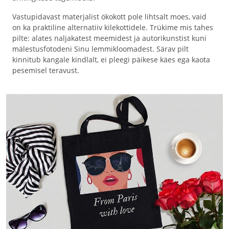
Vastupidavast materjalist ökokott pole lihtsalt moes, vaid
on ka praktiline alternatiiv kilekottidele. Trükime mis tahes
pilte: alates naljakatest meemidest ja autorikunstist kuni
mälestusfotodeni Sinu lemmikloomadest. Särav pilt
kinnitub kangale kindlalt, ei pleegi päikese käes ega kaota
pesemisel teravust.