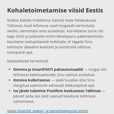
Kohaletoimetamise viisid Eestis
Riidest kottide trükkimine toimub meie fotokeskuses
Tallinnas, kuid tellimuse saad mugavalt vormistada
veebis, olenemata oma asukohast. Korraldame tarne üle
kogu Eesti ja pöörame erilist tähelepanu pakendamisele:
kasutame vastupidavaid materjale, et tagada Sinu
tellimuse ideaalne kvaliteet ja esinduslik välimus
transpordi ajal.
Saadaolevad tarneviisid:
Omniva ja SmartPOSTi pakiautomaadid
— mugav viis
tellimuse kättesaamiseks Sinu valitud asukohas.
Omniva kullerteenus
— pakk tuuakse otse Sinu
märgitud aadressile eelnevalt kokkulepitud ajal.
Ise järele tulemine Postifoto keskusesse Tallinnas
—
pärast seda, kui oled saanud teavituse tellimuse
valmimisest.
Vaata lisainfot makse- ja tarnetingimuste lehelt