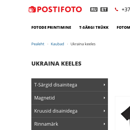
+37
FOTODE PRINTIMINE
T-SÄRGI TRÜKK
FOTOM
Pealeht
Kaubad
Ukraina keeles
UKRAINA KEELES
T-Särgid disainitega
Magnetid
Kruusid disainidega
Rinnamärk