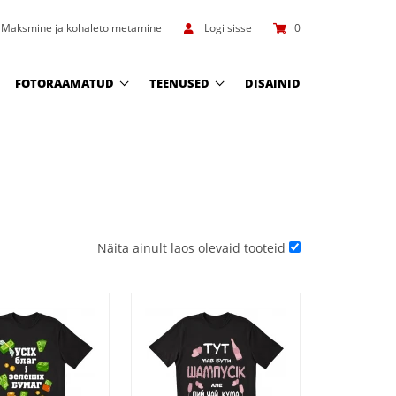
Maksmine ja kohaletoimetamine
Logi sisse
0
FOTORAAMATUD
TEENUSED
DISAINID
Näita ainult laos olevaid tooteid