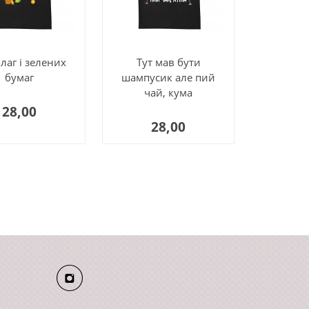
благ і зелених
Тут мав бути
бумаг
шампусик але пий
чай, кума
28,00
28,00