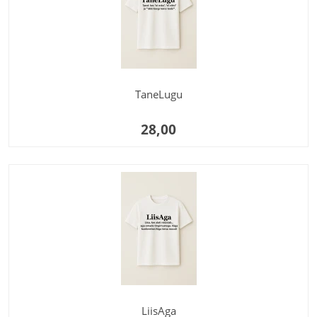
TaneLugu
28,00
LiisAga