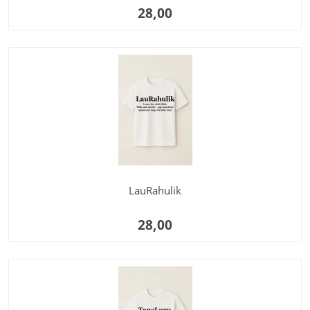
28,00
LauRahulik
28,00