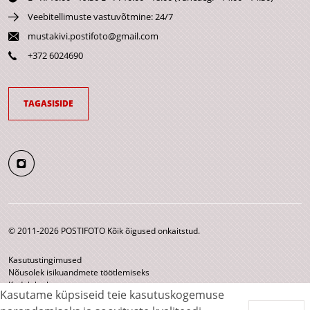
Veebitellimuste vastuvõtmine: 24/7
mustakivi.postifoto@gmail.com
+372 6024690
TAGASISIDE
© 2011-2026 POSTIFOTO Kõik õigused onkaitstud.
Kasutustingimused
Nõusolek isikuandmete töötlemiseks
Kodulehe kaart
Kasutame küpsiseid teie kasutuskogemuse