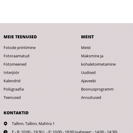
MEIE TEENUSED
MEIST
Fotode printimine
Meist
Fotoraamatud
Maksmine ja
Fotomeened
kohaletoimetamine
Interjöör
Uudised
Kalendrid
Ajaveebi
Polügraafia
Boonusprogramm
Teenused
Arvustused
KONTAKTID
Tallinn,
Tallinn, Mahtra 1
E - R: 10:00 - 19:30 L - P: 10:00 - 18:00 (vaheaeg: - 14:00 - 14:30)