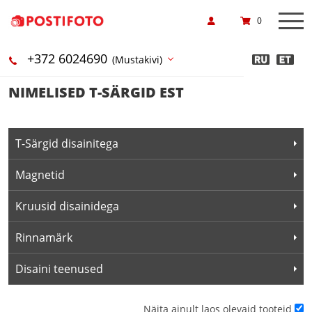
0
+372 6024690
(Mustakivi)
NIMELISED T-SÄRGID EST
T-Särgid disainitega
Magnetid
Kruusid disainidega
Rinnamärk
Disaini teenused
Näita ainult laos olevaid tooteid