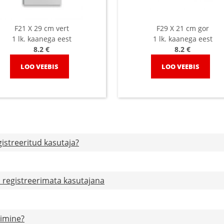
F21 X 29 cm vert
F29 X 21 cm gor
1 lk. kaanega eest
1 lk. kaanega eest
8.2 €
8.2 €
LOO VEEBIS
LOO VEEBIS
istreeritud kasutaja?
s registreerimata kasutajana
rimine?