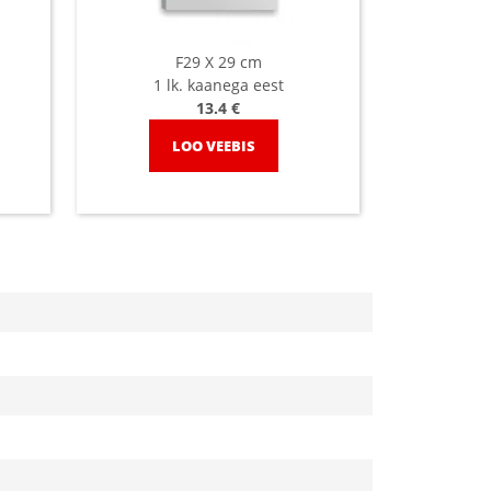
F29 X 29 cm
1 lk. kaanega eest
13.4 €
LOO VEEBIS