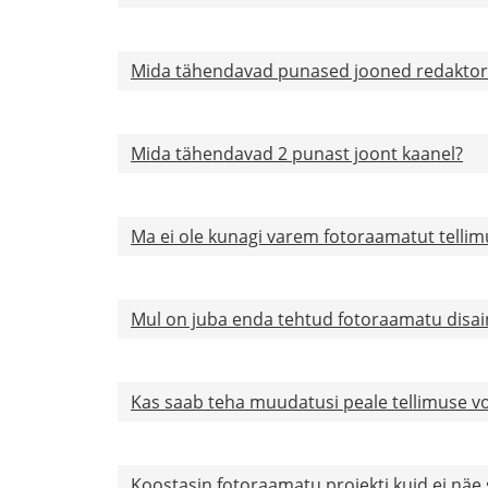
Mida tähendavad punased jooned redaktor
Mida tähendavad 2 punast joont kaanel?
Ma ei ole kunagi varem fotoraamatut tellim
Mul on juba enda tehtud fotoraamatu disa
Kas saab teha muudatusi peale tellimuse v
Koostasin fotoraamatu projekti kuid ei näe