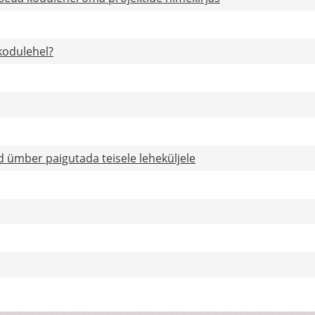
kodulehel?
d ümber paigutada teisele leheküljele