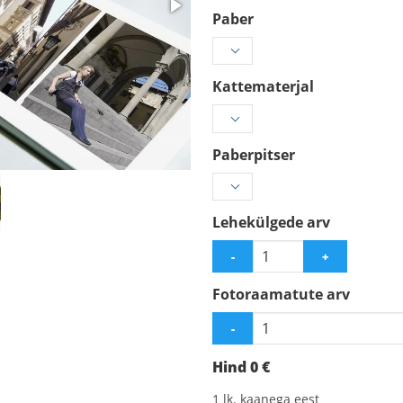
Paber
Kattematerjal
Paberpitser
Lehekülgede arv
-
+
Fotoraamatute arv
-
Hind
0
€
1
lk. kaanega eest