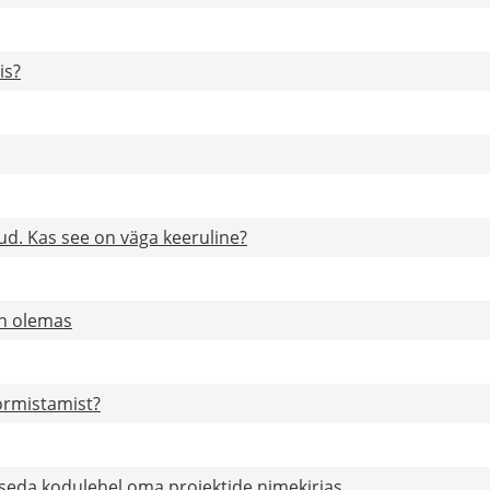
is?
ud. Kas see on väga keeruline?
in olemas
ormistamist?
 seda kodulehel oma projektide nimekirjas