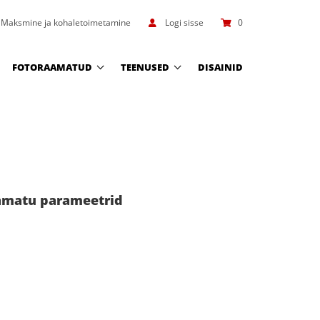
Maksmine ja kohaletoimetamine
Logi sisse
0
FOTORAAMATUD
TEENUSED
DISAINID
aamatu parameetrid