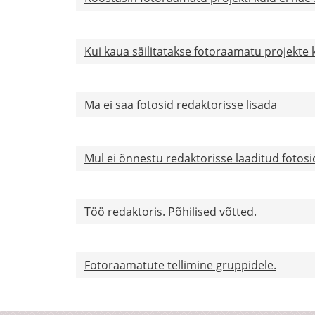
Kui kaua säilitatakse fotoraamatu projekte 
Ma ei saa fotosid redaktorisse lisada
Mul ei õnnestu redaktorisse laaditud fotosi
Töö redaktoris. Põhilised võtted.
Fotoraamatute tellimine gruppidele.