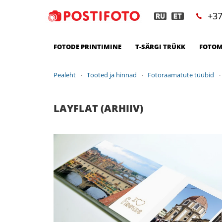
+37
FOTODE PRINTIMINE
T-SÄRGI TRÜKK
FOTOM
Pealeht
Tooted ja hinnad
Fotoraamatute tüübid
LAYFLAT (ARHIIV)