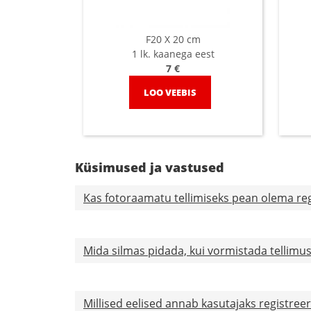
F20 X 20 cm
1 lk. kaanega eest
7 €
LOO VEEBIS
Küsimused ja vastused
Kas fotoraamatu tellimiseks pean olema reg
Mida silmas pidada, kui vormistada tellimu
Millised eelised annab kasutajaks registree