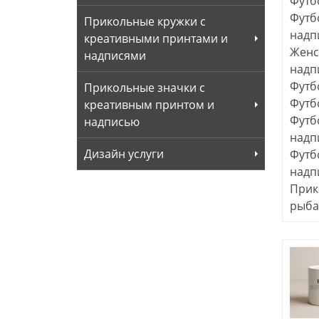
Футб
Футб
Прикольные кружки с
надп
креативными принтами и
Женс
надписями
надп
Футб
Прикольные значки с
Футб
креативным принтом и
Футб
надписью
надп
Дизайн услуги
Футб
надп
Прик
рыба