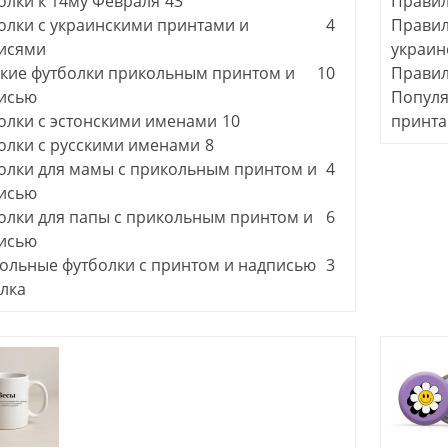
олки к 14му Февраля
43
Правил
олки с украинскими принтами и
4
Правил
исями
украин
кие футболки прикольным принтом и
10
Правил
исью
Популя
олки с эстонскими именами
10
принта
олки с русскими именами
8
олки для мамы с прикольным принтом и
4
исью
олки для папы с прикольным принтом и
6
исью
ольные футболки с принтом и надписью
3
лка