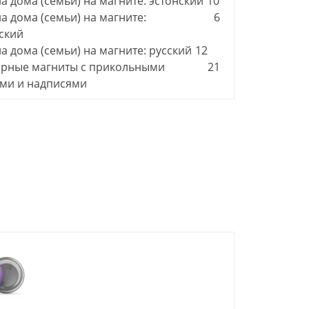
а дома (семьи) на магните: эстонский
10
а дома (семьи) на магните:
6
ский
а дома (семьи) на магните: русский
12
рные магниты с прикольными
21
ми и надписями