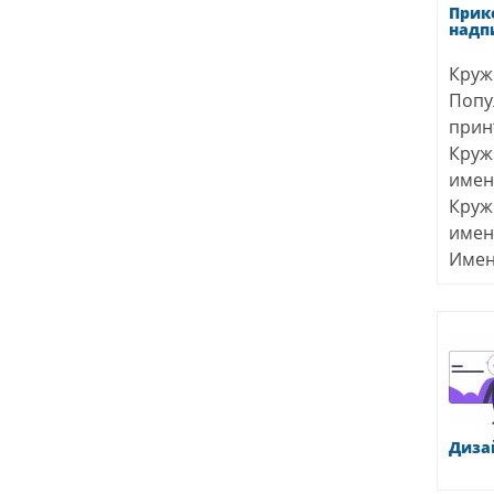
Прик
надп
Круж
Попу
прин
Круж
име
Круж
име
Имен
Диза