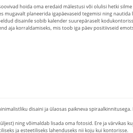
s soovivad hoida oma eredaid mälestusi või olulisi hetki silm
tes mugavalt planeerida igapäevaseid tegemisi ning nautida 
eldud disainile sobib kalender suurepäraselt kodukontoriss
hend aja korraldamiseks, mis toob iga päev positiivseid emot
nimalistliku disaini ja ülaosas paikneva spiraalkinnitusega. I
küljest) ning võimaldab lisada oma fotosid. Ere ja värvika
iliseks ja esteetiliseks lahenduseks nii koju kui kontorisse.