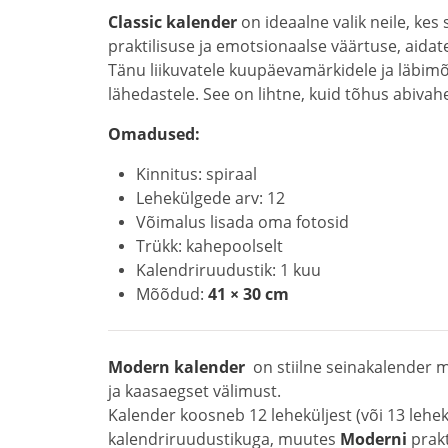
Classic kalender
on ideaalne valik neile, ke
praktilisuse ja emotsionaalse väärtuse, aida
Tänu liikuvatele kuupäevamärkidele ja läbimõ
lähedastele. See on lihtne, kuid tõhus abiva
Omadused:
Kinnitus: spiraal
Lehekülgede arv: 12
Võimalus lisada oma fotosid
Trükk: kahepoolselt
Kalendriruudustik: 1 kuu
Mõõdud:
41 × 30 cm
Modern kalender
on stiilne seinakalender mi
ja kaasaegset välimust.
Kalender koosneb 12 leheküljest (või 13 lehe
kalendriruudustikuga, muutes
Moderni
prakt