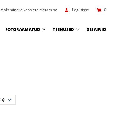
Maksmine ja kohaletoimetamine
Logi sisse
0
FOTORAAMATUD
TEENUSED
DISAINID