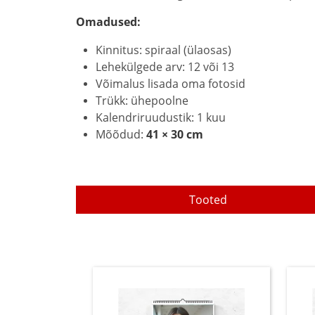
Omadused:
Kinnitus: spiraal (ülaosas)
Lehekülgede arv: 12 või 13
Võimalus lisada oma fotosid
Trükk: ühepoolne
Kalendriruudustik: 1 kuu
Mõõdud:
41 × 30 cm
Tooted