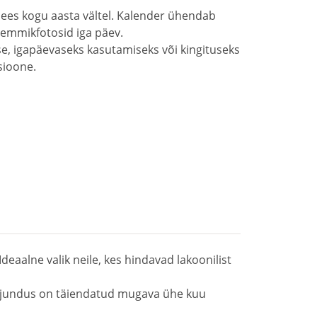
e ees kogu aasta vältel. Kalender ühendab
lemmikfotosid iga päev.
e, igapäevaseks kasutamiseks või kingituseks
sioone.
deaalne valik neile, kes hindavad lakoonilist
s kujundus on täiendatud mugava ühe kuu