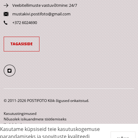
Veebitellimuste vastuvõtmine: 24/7
mustakivi.postifoto@gmail.com
+372 6024690
TAGASISIDE
© 2011-2026 POSTIFOTO Kõik õigused onkaitstud.
Kasutustingimused
Nõusolek isikuandmete töötlemiseks
Kodulehe kaart
Kasutame küpsiseid teie kasutuskogemuse
parandamiseks ja soovituste kvaliteedi
Makseviisid