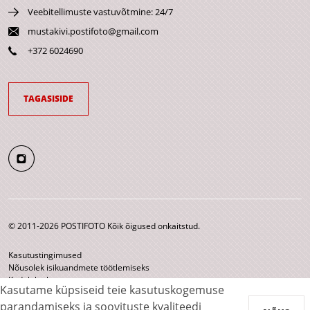
Veebitellimuste vastuvõtmine: 24/7
mustakivi.postifoto@gmail.com
+372 6024690
TAGASISIDE
© 2011-2026 POSTIFOTO Kõik õigused onkaitstud.
Kasutustingimused
Nõusolek isikuandmete töötlemiseks
Kodulehe kaart
Kasutame küpsiseid teie kasutuskogemuse
parandamiseks ja soovituste kvaliteedi
Makseviisid