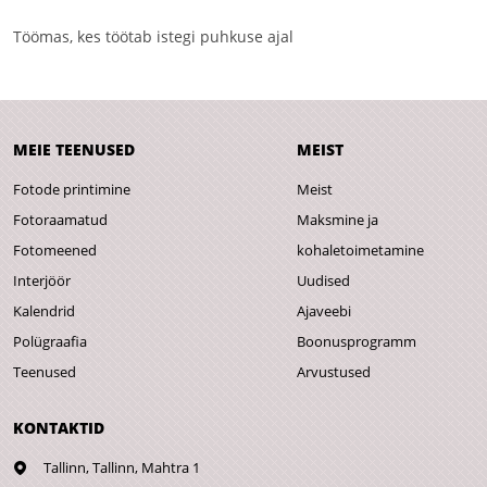
Töömas, kes töötab istegi puhkuse ajal
MEIE TEENUSED
MEIST
Fotode printimine
Meist
Fotoraamatud
Maksmine ja
Fotomeened
kohaletoimetamine
Interjöör
Uudised
Kalendrid
Ajaveebi
Polügraafia
Boonusprogramm
Teenused
Arvustused
KONTAKTID
Tallinn,
Tallinn, Mahtra 1