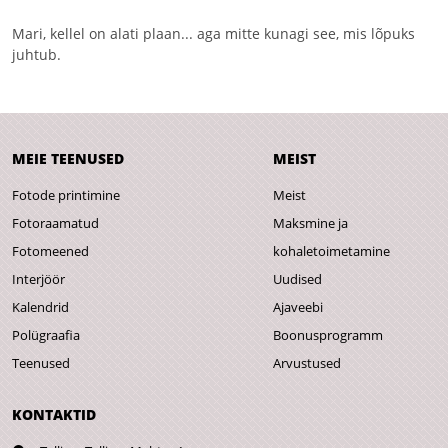
Mari, kellel on alati plaan... aga mitte kunagi see, mis lõpuks
juhtub.
MEIE TEENUSED
MEIST
Fotode printimine
Meist
Fotoraamatud
Maksmine ja
Fotomeened
kohaletoimetamine
Interjöör
Uudised
Kalendrid
Ajaveebi
Polügraafia
Boonusprogramm
Teenused
Arvustused
KONTAKTID