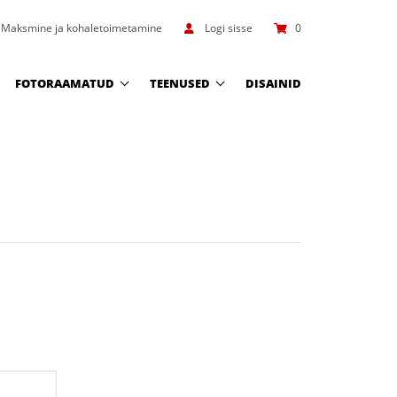
Maksmine ja kohaletoimetamine
Logi sisse
0
FOTORAAMATUD
TEENUSED
DISAINID