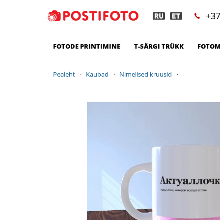
+37
FOTODE PRINTIMINE
T-SÄRGI TRÜKK
FOTOM
Pealeht
Kaubad
Nimelised kruusid