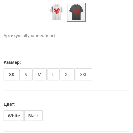
Артикул: allyouneedheart
Размер:
XS
S
M
L
XL
XXL
Цвет:
White
Black