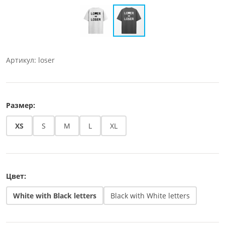
Артикул: loser
Размер:
XS
S
M
L
XL
Цвет:
White with Black letters
Black with White letters