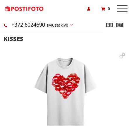
0
+372 6024690
(Mustakivi)
KISSES