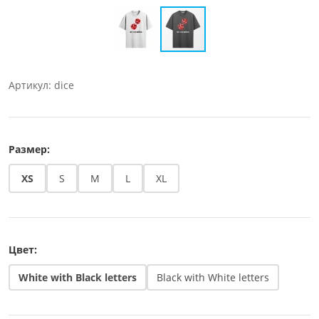
Артикул: dice
Размер:
XS
S
M
L
XL
Цвет:
White with Black letters
Black with White letters