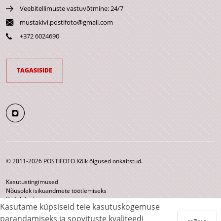
Veebitellimuste vastuvõtmine: 24/7
mustakivi.postifoto@gmail.com
+372 6024690
TAGASISIDE
© 2011-2026 POSTIFOTO Kõik õigused onkaitstud.
Kasutustingimused
Nõusolek isikuandmete töötlemiseks
Kodulehe kaart
Kasutame küpsiseid teie kasutuskogemuse
parandamiseks ja soovituste kvaliteedi
Makseviisid