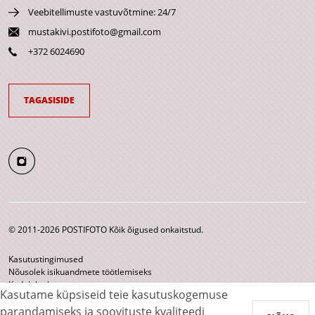
Veebitellimuste vastuvõtmine: 24/7
mustakivi.postifoto@gmail.com
+372 6024690
TAGASISIDE
© 2011-2026 POSTIFOTO Kõik õigused onkaitstud.
Kasutustingimused
Nõusolek isikuandmete töötlemiseks
Kodulehe kaart
Kasutame küpsiseid teie kasutuskogemuse
parandamiseks ja soovituste kvaliteedi
Makseviisid