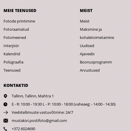
MEIE TEENUSED
MEIST
Fotode printimine
Meist
Fotoraamatud
Maksmine ja
Fotomeened
kohaletoimetamine
Interjöör
Uudised
Kalendrid
Ajaveebi
Polügraafia
Boonusprogramm
Teenused
Arvustused
KONTAKTID
Tallinn,
Tallinn, Mahtra 1
E - R: 10:00 - 19:30 L - P: 10:00 - 18:00 (vaheaeg: - 14:00 - 14:30)
Veebitellimuste vastuvõtmine: 24/7
mustakivi.postifoto@gmail.com
+372 6024690