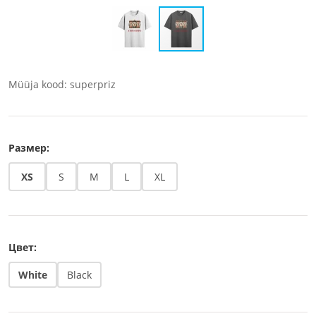
Müüja kood: superpriz
Размер:
XS
S
M
L
XL
Цвет:
White
Black