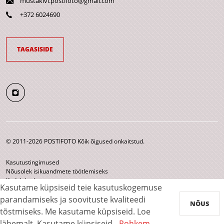
mustakivi.postifoto@gmail.com
+372 6024690
TAGASISIDE
© 2011-2026 POSTIFOTO Kõik õigused onkaitstud.
Kasutustingimused
Nõusolek isikuandmete töötlemiseks
Kodulehe kaart
Kasutame küpsiseid teie kasutuskogemuse
parandamiseks ja soovituste kvaliteedi
Makseviisid
NÕUS
tõstmiseks. Me kasutame küpsiseid. Loe
lähemalt.
Kasutame küpsiseid.
Rohkem